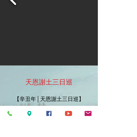
天恩謝土三日巡
【辛丑年│天恩謝土三日巡】
環台感恩之旅，圓滿成功
臺灣玉皇山觀音寺